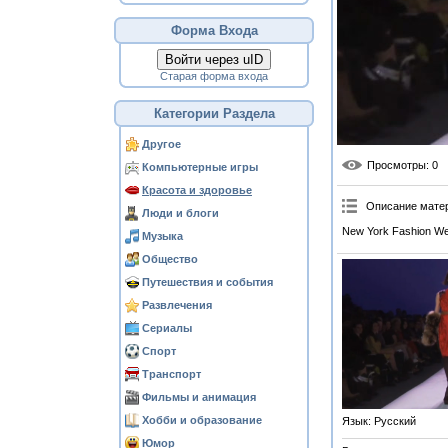
Форма Входа
Войти через uID
Старая форма входа
Категории Раздела
Другое
Просмотры
: 0
Компьютерные игры
Красота и здоровье
Описание мате
Люди и блоги
New York Fashion We
Музыка
Общество
Путешествия и события
Развлечения
Сериалы
Спорт
Транспорт
Фильмы и анимация
Хобби и образование
Язык
: Русский
Юмор