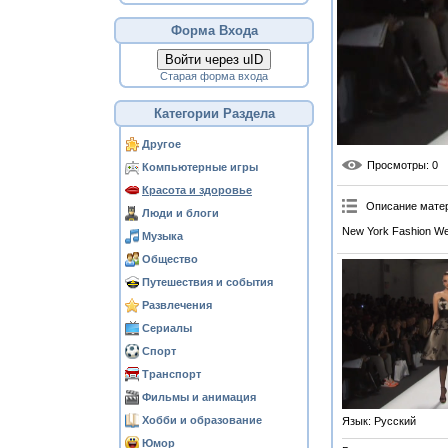
Форма Входа
Войти через uID
Старая форма входа
Категории Раздела
Другое
Просмотры
: 0
Компьютерные игры
Красота и здоровье
Описание мате
Люди и блоги
New York Fashion We
Музыка
Общество
Путешествия и события
Развлечения
Сериалы
Спорт
Транспорт
Фильмы и анимация
Хобби и образование
Язык
: Русский
Юмор