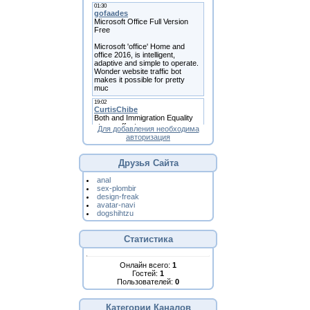
Для добавления необходима
авторизация
Друзья Сайта
anal
sex-plombir
design-freak
avatar-navi
dogshihtzu
Статистика
Онлайн всего:
1
Гостей:
1
Пользователей:
0
Категории Каналов