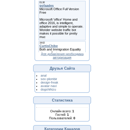
Для добавления необходима
авторизация
Друзья Сайта
anal
sex-plombir
design-freak
avatar-navi
dogshihtzu
Статистика
Онлайн всего:
1
Гостей:
1
Пользователей:
0
Категории Каналов