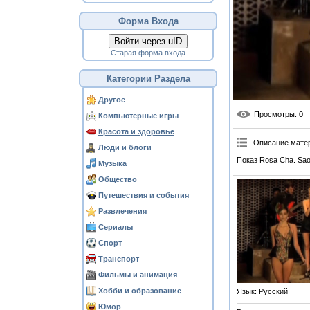
Форма Входа
Войти через uID
Старая форма входа
Категории Раздела
Другое
Просмотры
: 0
Компьютерные игры
Красота и здоровье
Описание мате
Люди и блоги
Показ Rosa Cha. Sao
Музыка
Общество
Путешествия и события
Развлечения
Сериалы
Спорт
Транспорт
Фильмы и анимация
Хобби и образование
Язык
: Русский
Юмор