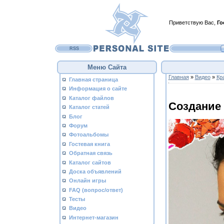
Приветствую Вас
,
Го
RSS
Меню Сайта
Главная
»
Видео
»
Кр
Главная страница
Информация о сайте
Каталог файлов
Создание
Каталог статей
Блог
Форум
Фотоальбомы
Гостевая книга
Обратная связь
Каталог сайтов
Доска объявлений
Онлайн игры
FAQ (вопрос/ответ)
Тесты
Видео
Интернет-магазин