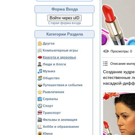
Форма Входа
Войти через uID
Старая форма входа
Категории Раздела
Другое
Компьютерные игры
Просмотры
: 0
Красота и здоровье
Описание мате
Люди и блоги
Музыка
Создание кудрей
естественные л
Общество
насадкой-дифф
Путешествия и события
Развлечения
Сериалы
Спорт
Транспорт
Фильмы и анимация
Хобби и образование
Юмор