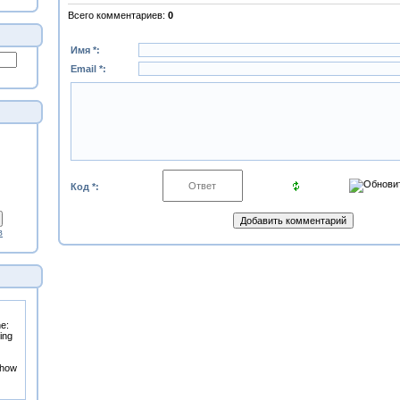
Всего комментариев
:
0
Имя *:
Email *:
Код *:
в