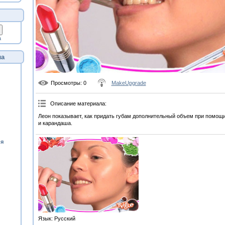
а
ла
Просмотры
: 0
MakeUpgrade
Описание материала
:
Леон показывает, как придать губам дополнительный объем при помощи
и карандаша.
ия
Язык
: Русский