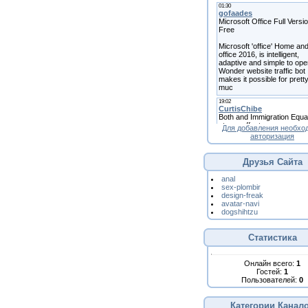
Для добавления необхо
авторизация
Друзья Сайта
anal
sex-plombir
design-freak
avatar-navi
dogshihtzu
Статистика
Онлайн всего:
1
Гостей:
1
Пользователей:
0
Категории Канал