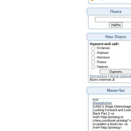
Поиск
Наш Опрос
Оцените мой сайт
Отлично
Хорошо
Неплохо
Плохо
Ужасно
Результаты
|
Архив опросо
Всего ответов:
2
Мини-Чат