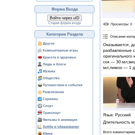
Форма Входа
Войти через uID
Старая форма входа
Просмотры
: 0
Категории Раздела
Описание мате
Другое
Оказывается, д
разбавленные с
Компьютерные игры
оригинального 
Красота и здоровье
сок — 30 мл;ви
Люди и блоги
мл;лимон — 1 д
Музыка
Общество
Путешествия и события
Развлечения
Сериалы
Спорт
Транспорт
Язык
: Русский
Фильмы и анимация
Длительность м
Хобби и образование
Всего комментариев
Юмор