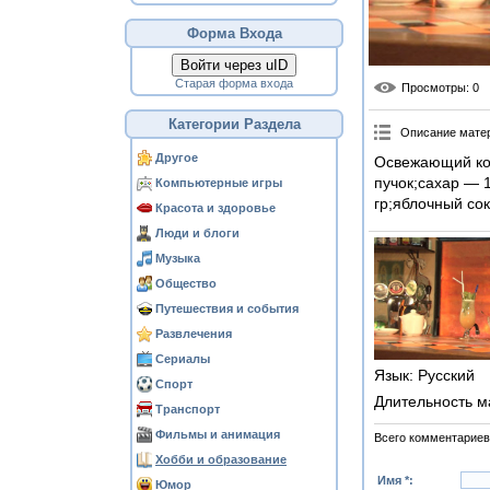
Форма Входа
Войти через uID
Старая форма входа
Просмотры
: 0
Категории Раздела
Описание мате
Другое
Освежающий кок
пучок;сахар — 
Компьютерные игры
гр;яблочный со
Красота и здоровье
Люди и блоги
Музыка
Общество
Путешествия и события
Развлечения
Сериалы
Язык
: Русский
Спорт
Длительность м
Транспорт
Фильмы и анимация
Всего комментариев
Хобби и образование
Имя *:
Юмор