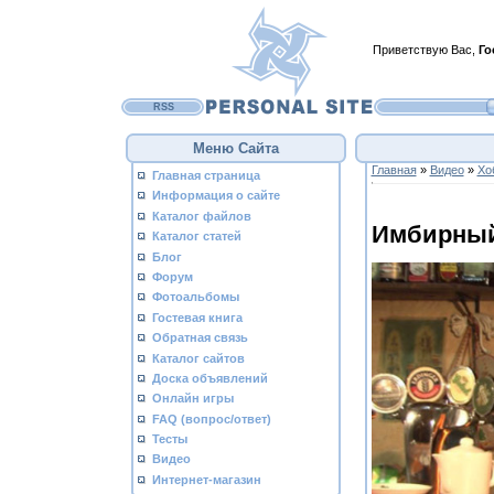
Приветствую Вас
,
Го
RSS
Меню Сайта
Главная
»
Видео
»
Хо
Главная страница
Информация о сайте
Каталог файлов
Имбирный
Каталог статей
Блог
Форум
Фотоальбомы
Гостевая книга
Обратная связь
Каталог сайтов
Доска объявлений
Онлайн игры
FAQ (вопрос/ответ)
Тесты
Видео
Интернет-магазин