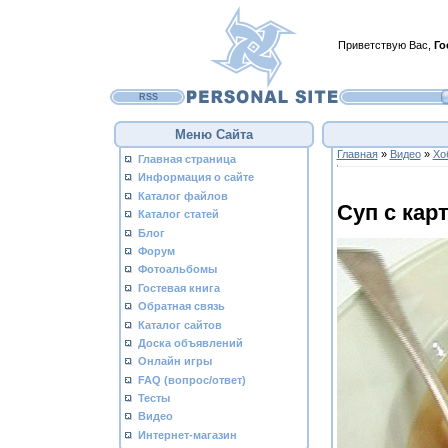
Приветствую Вас
,
Го
RSS
Меню Сайта
Главная
»
Видео
»
Хо
Главная страница
Информация о сайте
Каталог файлов
Суп с кар
Каталог статей
Блог
Форум
Фотоальбомы
Гостевая книга
Обратная связь
Каталог сайтов
Доска объявлений
Онлайн игры
FAQ (вопрос/ответ)
Тесты
Видео
Интернет-магазин