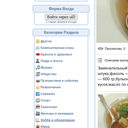
Форма Входа
Войти через uID
Старая форма входа
Категории Раздела
Другое
Компьютерные игры
Просмотры
: 0
Красота и здоровье
Описание мате
Люди и блоги
Музыка
Замечательный 
штука;фасоль — 
Общество
— 600 гр;бульо
Путешествия и события
кусок;масло по 
Развлечения
Сериалы
Спорт
Транспорт
Фильмы и анимация
Хобби и образование
Юмор