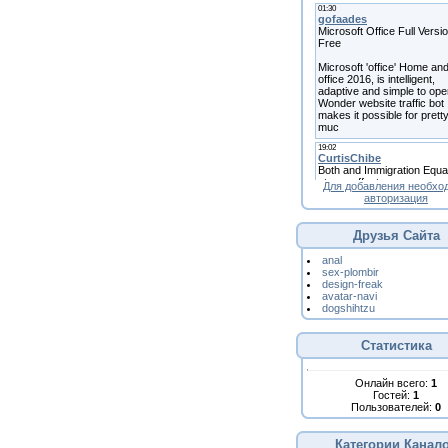
Для добавления необхо
авторизация
Друзья Сайта
anal
sex-plombir
design-freak
avatar-navi
dogshihtzu
Статистика
Онлайн всего:
1
Гостей:
1
Пользователей:
0
Категории Канал