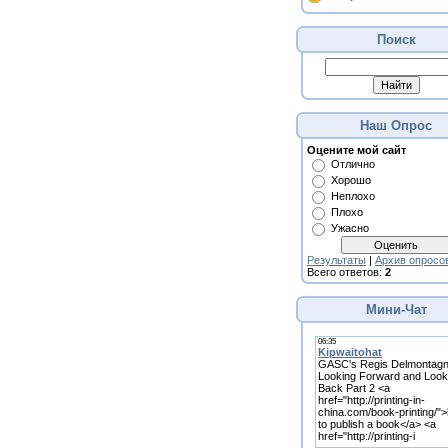
Поиск
Наш Опрос
Оцените мой сайт
Отлично
Хорошо
Неплохо
Плохо
Ужасно
Результаты
|
Архив опросо
Всего ответов:
2
Мини-Чат