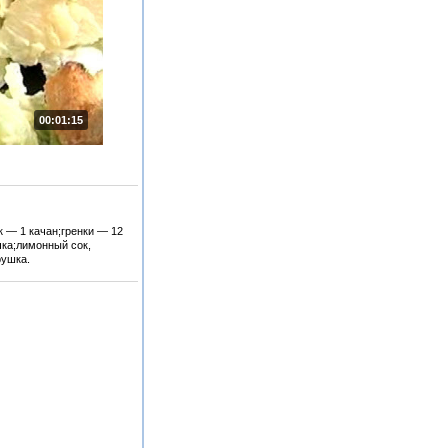
00:01:15
к — 1 качан;гренки — 12
чка;лимонный сок,
рушка.