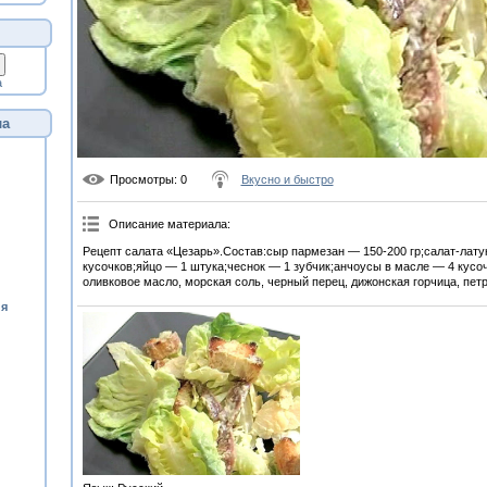
а
ла
Просмотры
: 0
Вкусно и быстро
Описание материала
:
Рецепт салата «Цезарь».Состав:сыр пармезан — 150-200 гр;салат-лату
кусочков;яйцо — 1 штука;чеснок — 1 зубчик;анчоусы в масле — 4 кусо
оливковое масло, морская соль, черный перец, дижонская горчица, пет
ия