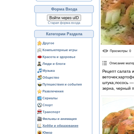
Форма Входа
Войти через uID
Старая форма входа
Категории Раздела
Другое
Компьютерные игры
Просмотры
: 0
Красота и здоровье
Описание мате
Люди и блоги
Музыка
Рецепт салата 
веточек;картоф
Общество
штука;лосось — 
Путешествия и события
зерна, черный п
Развлечения
Сериалы
Спорт
Транспорт
Фильмы и анимация
Хобби и образование
Юмор