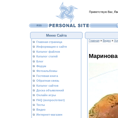
Приветствую Вас
,
Го
RSS
Меню Сайта
Главная
»
Видео
»
Хо
Главная страница
Информация о сайте
Каталог файлов
Маринова
Каталог статей
Блог
Форум
Фотоальбомы
Гостевая книга
Обратная связь
Каталог сайтов
Доска объявлений
Онлайн игры
FAQ (вопрос/ответ)
Тесты
Видео
Интернет-магазин