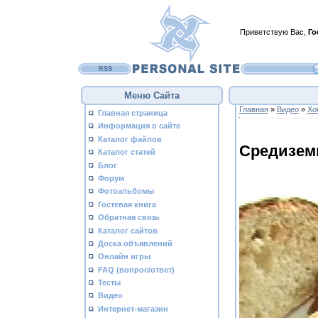
Приветствую Вас
,
Го
RSS
Меню Сайта
Главная
»
Видео
»
Хо
Главная страница
Информация о сайте
Каталог файлов
Средизем
Каталог статей
Блог
Форум
Фотоальбомы
Гостевая книга
Обратная связь
Каталог сайтов
Доска объявлений
Онлайн игры
FAQ (вопрос/ответ)
Тесты
Видео
Интернет-магазин