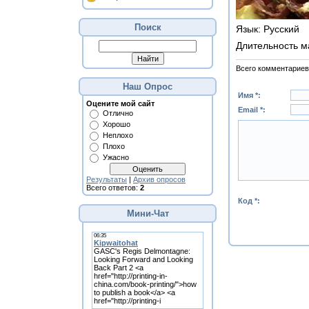
Поиск
Язык
: Русский
Длительность м
Всего комментариев
Наш Опрос
Имя *:
Оцените мой сайт
Email *:
Отлично
Хорошо
Неплохо
Плохо
Ужасно
Результаты
|
Архив опросов
Всего ответов:
2
Код *:
Мини-Чат