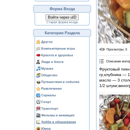
Форма Входа
Войти через uID
Старая форма входа
Категории Раздела
Другое
Компьютерные игры
Просмотры
: 0
Красота и здоровье
Описание мате
Люди и блоги
Музыка
Фруктовый пикн
гр;клубника — 
Общество
масло — 3 стол
Путешествия и события
1/2 штуки;виног
Развлечения
Сериалы
Спорт
Транспорт
Фильмы и анимация
Хобби и образование
Юмор