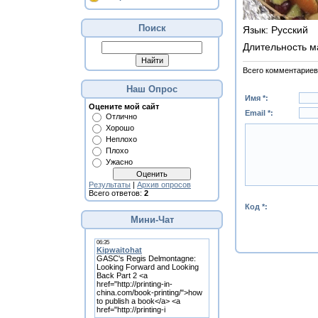
Поиск
Язык
: Русский
Длительность м
Всего комментариев
Наш Опрос
Имя *:
Оцените мой сайт
Email *:
Отлично
Хорошо
Неплохо
Плохо
Ужасно
Результаты
|
Архив опросов
Всего ответов:
2
Код *:
Мини-Чат