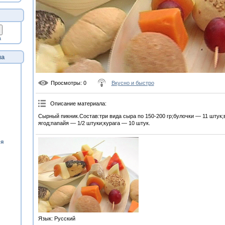
а
ла
Просмотры
: 0
Вкусно и быстро
Описание материала
:
Сырный пикник.Состав:три вида сыра по 150-200 гр;булочки — 11 штук;
ягод;папайя — 1/2 штуки;курага — 10 штук.
ия
Язык
: Русский