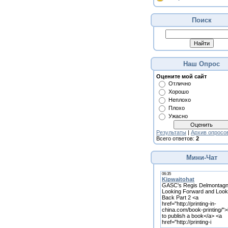
Поиск
Наш Опрос
Оцените мой сайт
Отлично
Хорошо
Неплохо
Плохо
Ужасно
Результаты
|
Архив опросо
Всего ответов:
2
Мини-Чат