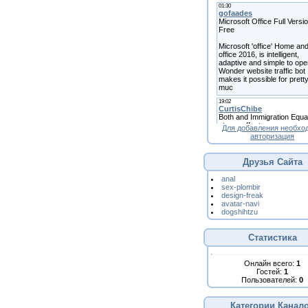
Для добавления необхо
авторизация
Друзья Сайта
anal
sex-plombir
design-freak
avatar-navi
dogshihtzu
Статистика
Онлайн всего:
1
Гостей:
1
Пользователей:
0
Категории Канал