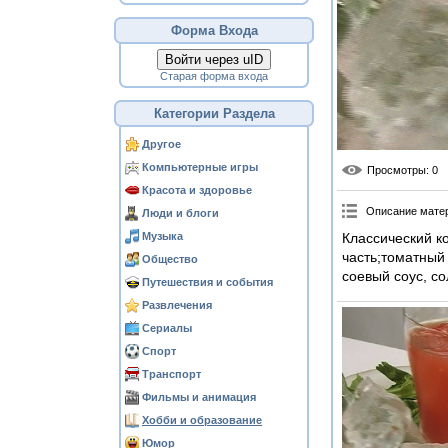
Форма Входа
Войти через uID
Старая форма входа
Категории Раздела
Другое
Компьютерные игры
Просмотры
: 0
Красота и здоровье
Описание мате
Люди и блоги
Музыка
Классический к
часть;томатный 
Общество
соевый соус, со
Путешествия и события
Развлечения
Сериалы
Спорт
Транспорт
Фильмы и анимация
Хобби и образование
Юмор