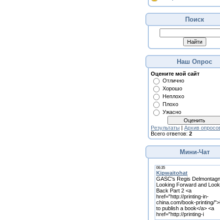
Поиск
Наш Опрос
Оцените мой сайт
Отлично
Хорошо
Неплохо
Плохо
Ужасно
Результаты
|
Архив опросо
Всего ответов:
2
Мини-Чат