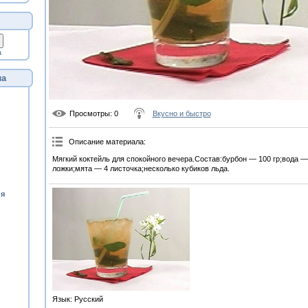
а
ла
Просмотры
: 0
Вкусно и быстро
Описание материала
:
Мягкий коктейль для спокойного вечера.Состав:бурбон — 100 гр;вода —
ложки;мята — 4 листочка;несколько кубиков льда.
ия
Язык
: Русский