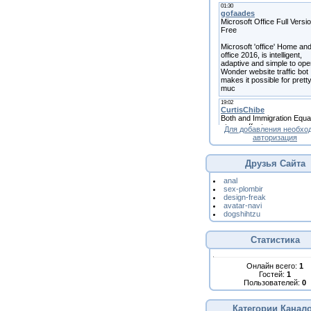
Для добавления необхо
авторизация
Друзья Сайта
anal
sex-plombir
design-freak
avatar-navi
dogshihtzu
Статистика
Онлайн всего:
1
Гостей:
1
Пользователей:
0
Категории Канал