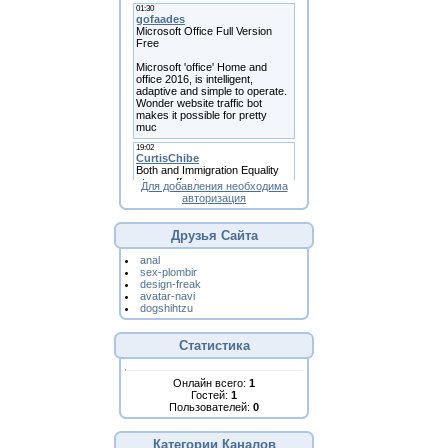
Для добавления необходима
авторизация
Друзья Сайта
anal
sex-plombir
design-freak
avatar-navi
dogshihtzu
Статистика
Онлайн всего:
1
Гостей:
1
Пользователей:
0
Категории Каналов