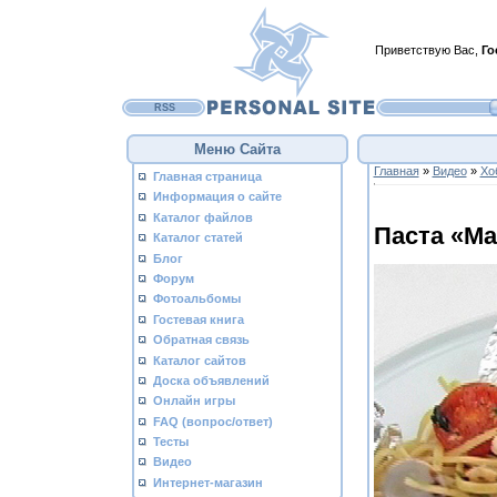
Приветствую Вас
,
Го
RSS
Меню Сайта
Главная
»
Видео
»
Хо
Главная страница
Информация о сайте
Каталог файлов
Паста «М
Каталог статей
Блог
Форум
Фотоальбомы
Гостевая книга
Обратная связь
Каталог сайтов
Доска объявлений
Онлайн игры
FAQ (вопрос/ответ)
Тесты
Видео
Интернет-магазин