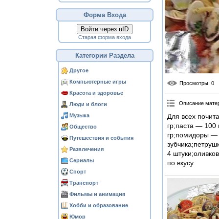
Форма Входа
Войти через uID
Старая форма входа
Категории Раздела
Другое
Компьютерные игры
Просмотры
: 0
Красота и здоровье
Описание мате
Люди и блоги
Музыка
Для всех почит
гр;паста — 100
Общество
гр;помидоры — 
Путешествия и события
зубчика;петруш
Развлечения
4 штуки;оливко
Сериалы
по вкусу.
Спорт
Транспорт
Фильмы и анимация
Хобби и образование
Юмор