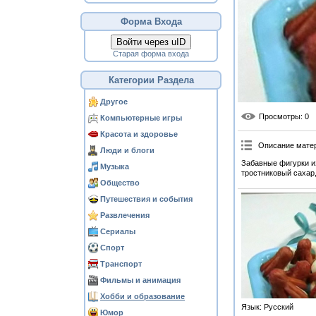
Форма Входа
Войти через uID
Старая форма входа
Категории Раздела
Другое
Просмотры
: 0
Компьютерные игры
Красота и здоровье
Описание мате
Люди и блоги
Забавные фигурки и
Музыка
тростниковый сахар,
Общество
Путешествия и события
Развлечения
Сериалы
Спорт
Транспорт
Фильмы и анимация
Хобби и образование
Язык
: Русский
Юмор