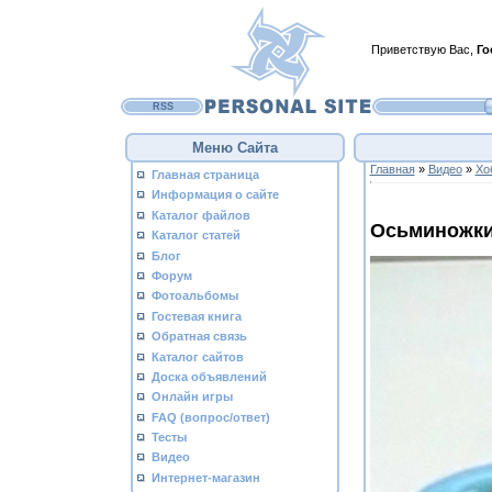
Приветствую Вас
,
Го
RSS
Меню Сайта
Главная
»
Видео
»
Хо
Главная страница
Информация о сайте
Каталог файлов
Осьминожки
Каталог статей
Блог
Форум
Фотоальбомы
Гостевая книга
Обратная связь
Каталог сайтов
Доска объявлений
Онлайн игры
FAQ (вопрос/ответ)
Тесты
Видео
Интернет-магазин