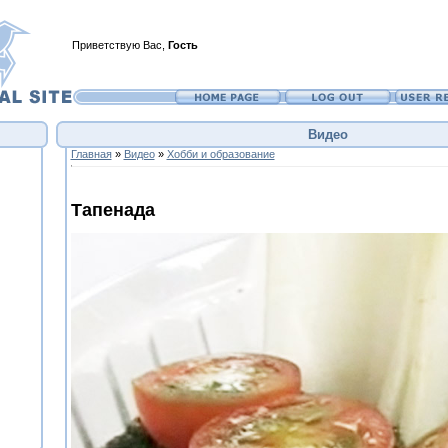
Приветствую Вас
,
Гость
Видео
Главная
»
Видео
»
Хобби и образование
Тапенада