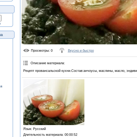
а
ла
Просмотры
: 0
Вкусно и быстро
Описание материала
:
Рецепт провансальской кухни.Состав:анчоусы, маслины, масло, эндиви
ия
Язык
: Русский
Длительность материала
: 00:00:52