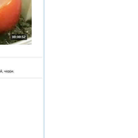
00:00:52
й, черри.