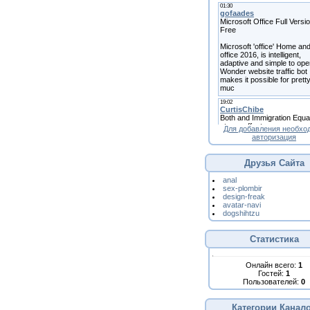
Для добавления необхо
авторизация
Друзья Сайта
anal
sex-plombir
design-freak
avatar-navi
dogshihtzu
Статистика
Онлайн всего:
1
Гостей:
1
Пользователей:
0
Категории Канал