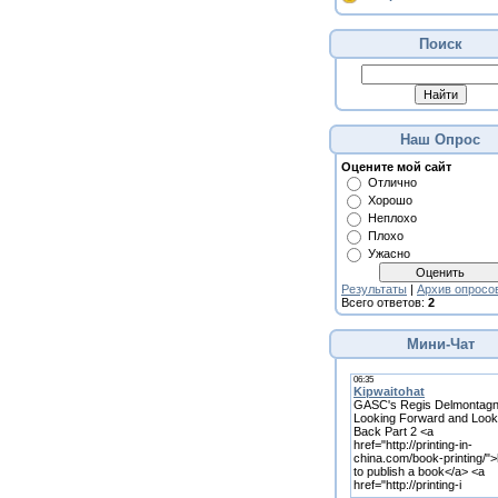
Поиск
Наш Опрос
Оцените мой сайт
Отлично
Хорошо
Неплохо
Плохо
Ужасно
Результаты
|
Архив опросо
Всего ответов:
2
Мини-Чат