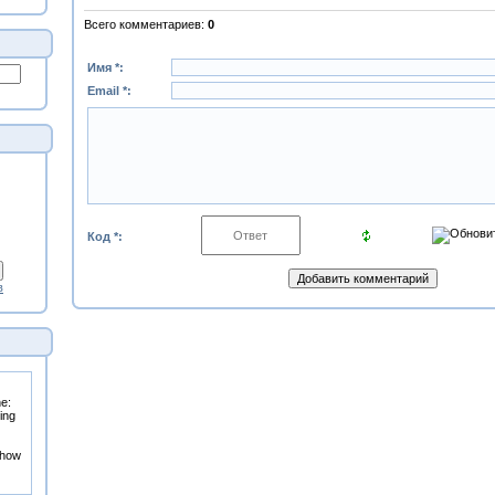
Всего комментариев
:
0
Имя *:
Email *:
Код *:
в