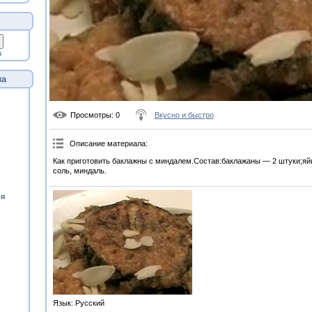
а
ла
Просмотры
: 0
Вкусно и быстро
Описание материала
:
Как приготовить баклажны с миндалем.Состав:баклажаны — 2 штуки;яй
соль, миндаль.
ия
Язык
: Русский