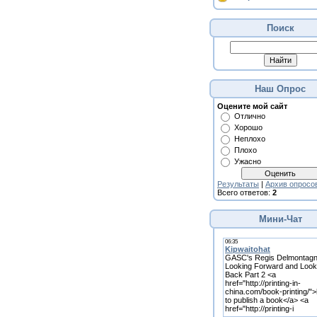
Поиск
Наш Опрос
Оцените мой сайт
Отлично
Хорошо
Неплохо
Плохо
Ужасно
Результаты
|
Архив опросо
Всего ответов:
2
Мини-Чат