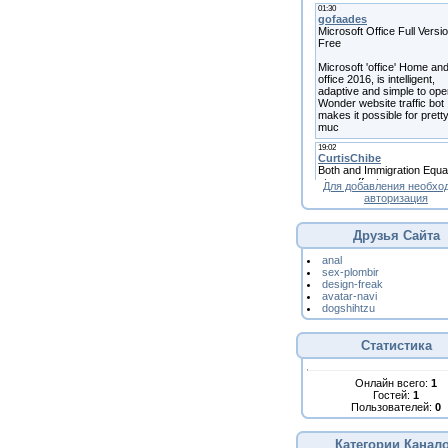
Для добавления необхо
авторизация
Друзья Сайта
anal
sex-plombir
design-freak
avatar-navi
dogshihtzu
Статистика
Онлайн всего:
1
Гостей:
1
Пользователей:
0
Категории Канал