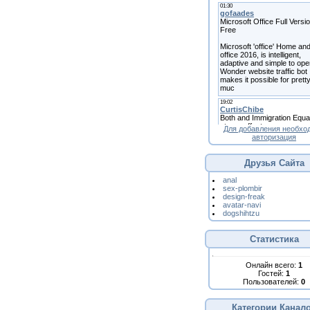
Для добавления необхо
авторизация
Друзья Сайта
anal
sex-plombir
design-freak
avatar-navi
dogshihtzu
Статистика
Онлайн всего:
1
Гостей:
1
Пользователей:
0
Категории Канал