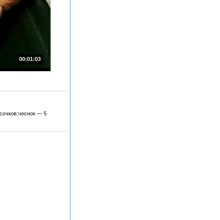
00:01:03
сочков;чеснок — 5