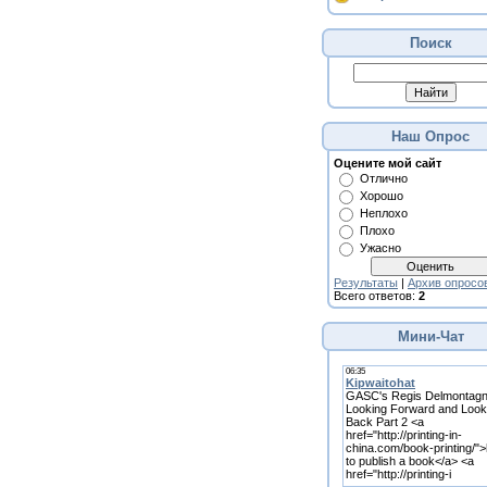
Поиск
Наш Опрос
Оцените мой сайт
Отлично
Хорошо
Неплохо
Плохо
Ужасно
Результаты
|
Архив опросо
Всего ответов:
2
Мини-Чат