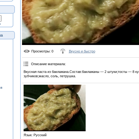
а
ла
Просмотры
: 0
Вкусно и быстро
Описание материала
:
Вкусная паста из баклажана.Состав:баклажаны — 2 штуки;тосты — 8 ку
зубчиков;масло, соль, петрушка.
ия
Язык
: Русский