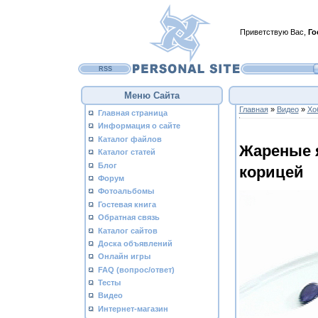
Приветствую Вас
,
Го
RSS
Меню Сайта
Главная
»
Видео
»
Хо
Главная страница
Информация о сайте
Каталог файлов
Жареные я
Каталог статей
Блог
корицей
Форум
Фотоальбомы
Гостевая книга
Обратная связь
Каталог сайтов
Доска объявлений
Онлайн игры
FAQ (вопрос/ответ)
Тесты
Видео
Интернет-магазин