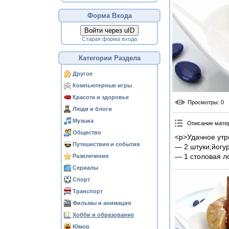
Форма Входа
Войти через uID
Старая форма входа
Категории Раздела
Другое
Компьютерные игры
Красота и здоровье
Просмотры
: 0
Люди и блоги
Музыка
Описание мате
Общество
<p>Удачное утр
Путешествия и события
— 2 штуки;йогу
— 1 столовая л
Развлечения
Сериалы
Спорт
Транспорт
Фильмы и анимация
Хобби и образование
Юмор