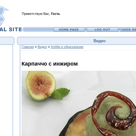
Приветствую Вас
,
Гость
Видео
Главная
»
Видео
»
Хобби и образование
Карпаччо с инжиром