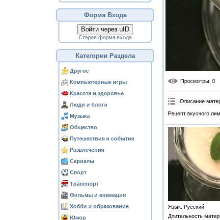
Форма Входа
Войти через uID
Старая форма входа
Категории Раздела
Другое
Просмотры
: 0
Компьютерные игры
Красота и здоровье
Описание мате
Люди и блоги
Рецепт вкусного лим
Музыка
Общество
Путешествия и события
Развлечения
Сериалы
Спорт
Транспорт
Фильмы и анимация
Хобби и образование
Язык
: Русский
Длительность матер
Юмор