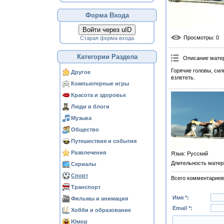
Форма Входа
Войти через uID
Просмотры
: 0
Старая форма входа
Категории Раздела
Описание мате
Горячие головы, си
Другое
взлететь.
Компьютерные игры
Красота и здоровье
Люди и блоги
Музыка
Общество
Путешествия и события
Развлечения
Язык
: Русский
Длительность матер
Сериалы
Спорт
Всего комментариев
Транспорт
Имя *:
Фильмы и анимация
Email *:
Хобби и образование
Юмор