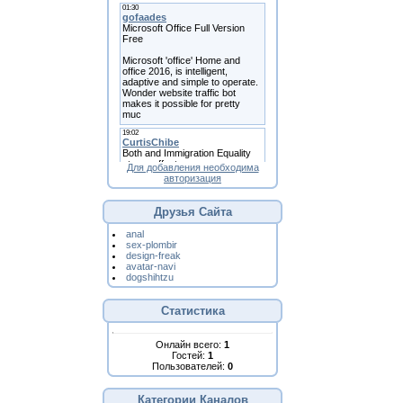
Для добавления необходима
авторизация
Друзья Сайта
anal
sex-plombir
design-freak
avatar-navi
dogshihtzu
Статистика
Онлайн всего:
1
Гостей:
1
Пользователей:
0
Категории Каналов