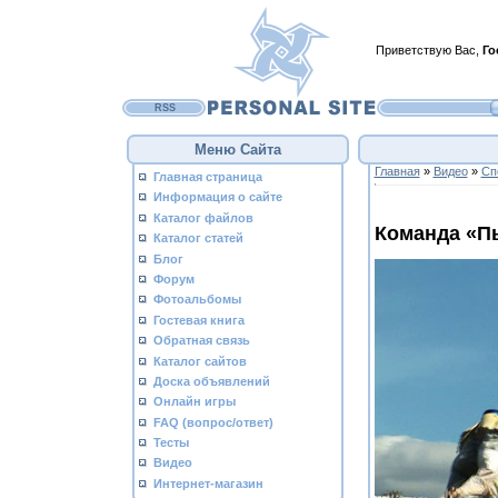
Приветствую Вас
,
Го
RSS
Меню Сайта
Главная
»
Видео
»
Сп
Главная страница
Информация о сайте
Каталог файлов
Команда «П
Каталог статей
Блог
Форум
Фотоальбомы
Гостевая книга
Обратная связь
Каталог сайтов
Доска объявлений
Онлайн игры
FAQ (вопрос/ответ)
Тесты
Видео
Интернет-магазин