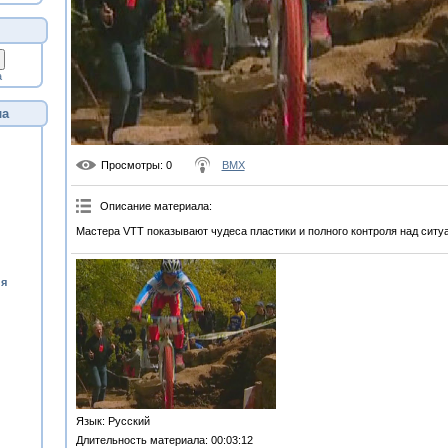
а
ла
Просмотры
: 0
BMX
Описание материала
:
Мастера VTT показывают чудеса пластики и полного контроля над ситу
ия
Язык
: Русский
Длительность материала
: 00:03:12