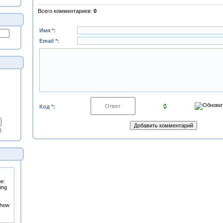
Всего комментариев
:
0
Имя *:
Email *:
Код *:
в