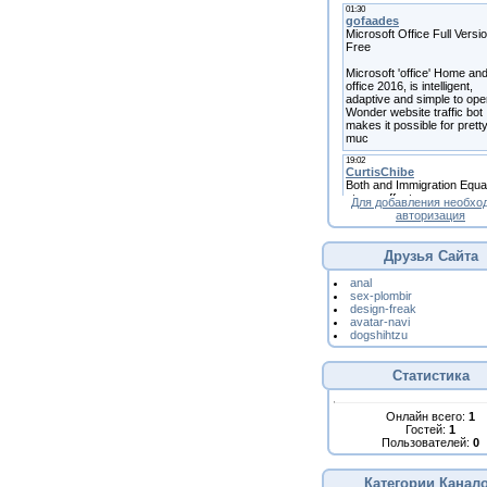
Для добавления необхо
авторизация
Друзья Сайта
anal
sex-plombir
design-freak
avatar-navi
dogshihtzu
Статистика
Онлайн всего:
1
Гостей:
1
Пользователей:
0
Категории Канал