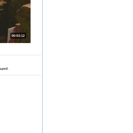
00:03:12
ацией.