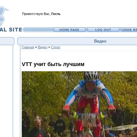
Приветствую Вас
,
Гость
Видео
Главная
»
Видео
»
Спорт
VTT учит быть лучшим