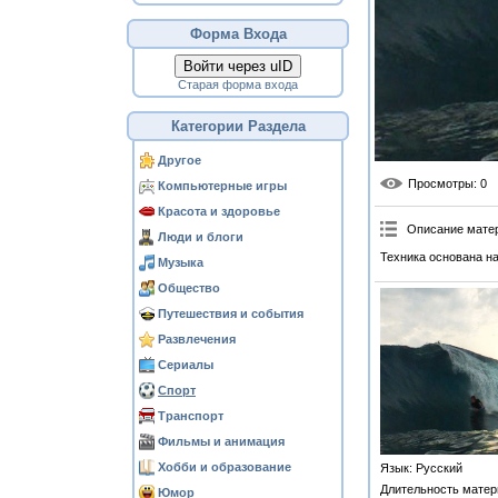
Форма Входа
Войти через uID
Старая форма входа
Категории Раздела
Другое
Просмотры
: 0
Компьютерные игры
Красота и здоровье
Описание мате
Люди и блоги
Техника основана на
Музыка
Общество
Путешествия и события
Развлечения
Сериалы
Спорт
Транспорт
Фильмы и анимация
Хобби и образование
Язык
: Русский
Длительность матер
Юмор