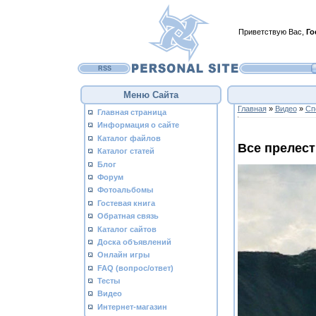
Приветствую Вас
,
Го
RSS
Меню Сайта
Главная
»
Видео
»
Сп
Главная страница
Информация о сайте
Каталог файлов
Все прелес
Каталог статей
Блог
Форум
Фотоальбомы
Гостевая книга
Обратная связь
Каталог сайтов
Доска объявлений
Онлайн игры
FAQ (вопрос/ответ)
Тесты
Видео
Интернет-магазин