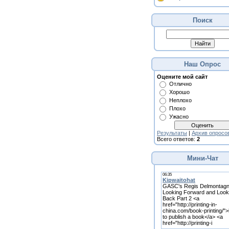
Поиск
Наш Опрос
Оцените мой сайт
Отлично
Хорошо
Неплохо
Плохо
Ужасно
Результаты
|
Архив опросо
Всего ответов:
2
Мини-Чат