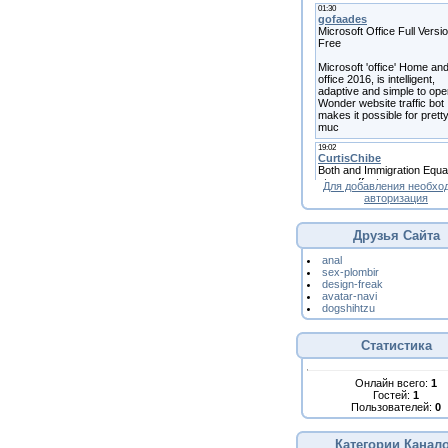
Для добавления необхо
авторизация
Друзья Сайта
anal
sex-plombir
design-freak
avatar-navi
dogshihtzu
Статистика
Онлайн всего:
1
Гостей:
1
Пользователей:
0
Категории Канал