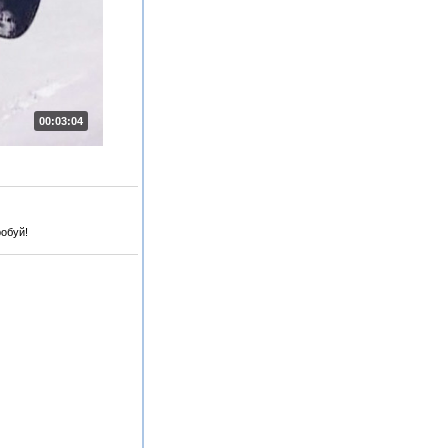
00:03:04
робуй!