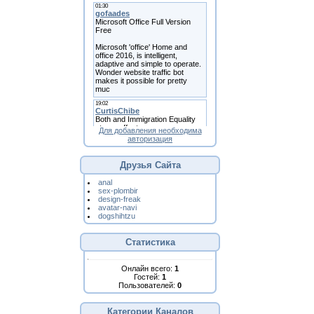
Для добавления необходима
авторизация
Друзья Сайта
anal
sex-plombir
design-freak
avatar-navi
dogshihtzu
Статистика
Онлайн всего:
1
Гостей:
1
Пользователей:
0
Категории Каналов