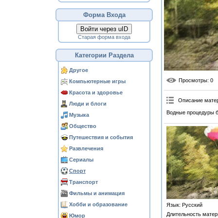
Форма Входа
Войти через uID
Старая форма входа
Категории Раздела
Другое
Просмотры
: 0
Компьютерные игры
Красота и здоровье
Описание мате
Люди и блоги
Водные процедуры б
Музыка
Общество
Путешествия и события
Развлечения
Сериалы
Спорт
Транспорт
Фильмы и анимация
Хобби и образование
Язык
: Русский
Длительность матер
Юмор