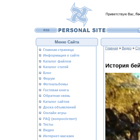
Приветствую Вас
,
Го
RSS
Меню Сайта
Главная
»
Видео
»
Сп
Главная страница
Информация о сайте
Каталог файлов
История бе
Каталог статей
Блог
Форум
Фотоальбомы
Гостевая книга
Обратная связь
Каталог сайтов
Доска объявлений
Онлайн игры
FAQ (вопрос/ответ)
Тесты
Видео
Интернет-магазин