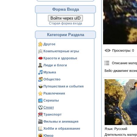
Форма Входа
Войти через uID
Старая форма входа
Категории Раздела
Другое
Просмотры
: 0
Компьютерные игры
Красота и здоровье
Описание мате
Люди и блоги
Бейс-джампинг возн
Музыка
Общество
Путешествия и события
Развлечения
Сериалы
Спорт
Транспорт
Фильмы и анимация
Хобби и образование
Язык
: Русский
Длительность матер
Юмор