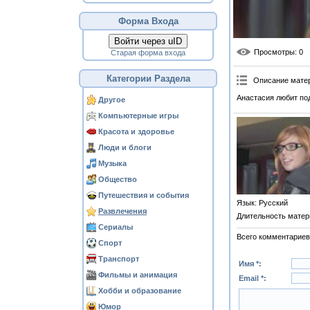
Форма Входа
Войти через uID
Просмотры
: 0
Старая форма входа
Категории Раздела
Описание мате
Анастасия любит под
Другое
Компьютерные игры
Красота и здоровье
Люди и блоги
Музыка
Общество
Путешествия и события
Язык
: Русский
Развлечения
Длительность матер
Сериалы
Всего комментариев
Спорт
Транспорт
Имя *:
Фильмы и анимация
Email *:
Хобби и образование
Юмор