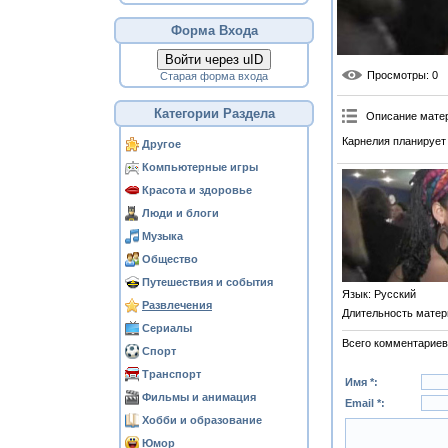
Форма Входа
Войти через uID
Просмотры
: 0
Старая форма входа
Категории Раздела
Описание мате
Карнелия планирует
Другое
Компьютерные игры
Красота и здоровье
Люди и блоги
Музыка
Общество
Путешествия и события
Язык
: Русский
Развлечения
Длительность матер
Сериалы
Всего комментариев
Спорт
Транспорт
Имя *:
Фильмы и анимация
Email *:
Хобби и образование
Юмор