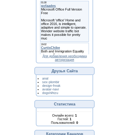
Для добавления необходима
авторизация
Друзья Сайта
anal
sex-plombir
design-freak
avatar-navi
dogshihtzu
Статистика
Онлайн всего:
1
Гостей:
1
Пользователей:
0
Категории Каналов