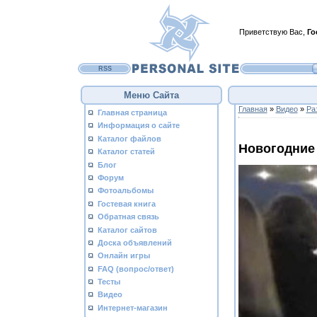
Приветствую Вас
,
Го
RSS
Меню Сайта
Главная
»
Видео
»
Ра
Главная страница
Информация о сайте
Каталог файлов
Новогодние
Каталог статей
Блог
Форум
Фотоальбомы
Гостевая книга
Обратная связь
Каталог сайтов
Доска объявлений
Онлайн игры
FAQ (вопрос/ответ)
Тесты
Видео
Интернет-магазин