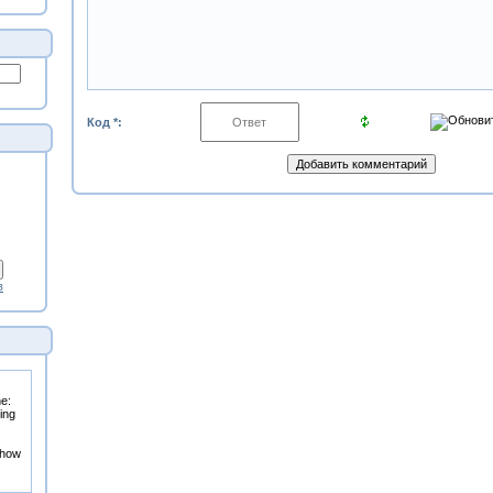
Код *:
в