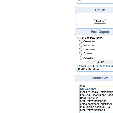
Поиск
Наш Опрос
Оцените мой сайт
Отлично
Хорошо
Неплохо
Плохо
Ужасно
Результаты
|
Архив опросо
Всего ответов:
2
Мини-Чат