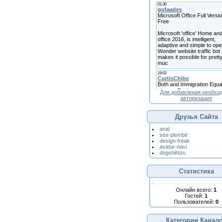
Для добавления необхо
авторизация
Друзья Сайта
anal
sex-plombir
design-freak
avatar-navi
dogshihtzu
Статистика
Онлайн всего:
1
Гостей:
1
Пользователей:
0
Категории Канал