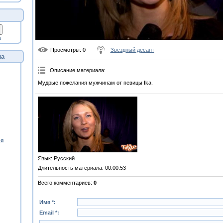
а
Просмотры
: 0
Звездный десант
ла
Описание материала
:
Мудрые пожелания мужчинам от певицы Ika.
ия
Язык
: Русский
Длительность материала
: 00:00:53
Всего комментариев
:
0
Имя *:
Email *: