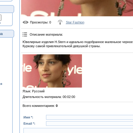
Просмотры
: 0
Star Fashion
а
ла
Описание материала
:
Ювелирные изделия H.Stern и идеально подобранное маленькое черное
Куркову самой привлекательной девушкой страны.
ия
Язык
: Русский
Длительность материала
: 00:02:00
Всего комментариев
:
0
Имя *:
Email *: