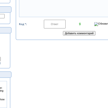
Код *:
в