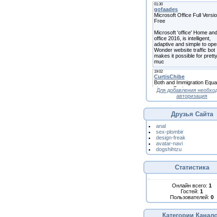
Для добавления необхо
авторизация
Друзья Сайта
anal
sex-plombir
design-freak
avatar-navi
dogshihtzu
Статистика
Онлайн всего:
1
Гостей:
1
Пользователей:
0
Категории Канал