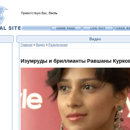
Приветствую Вас
,
Гость
Видео
Главная
»
Видео
»
Развлечения
Изумруды и бриллианты Равшаны Курко