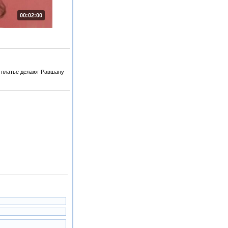
00:02:00
 платье делают Равшану