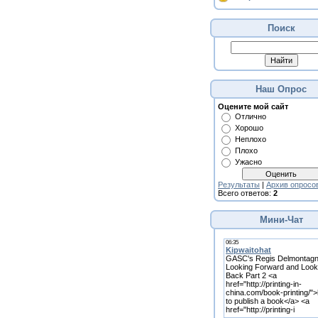
Поиск
Наш Опрос
Оцените мой сайт
Отлично
Хорошо
Неплохо
Плохо
Ужасно
Результаты
|
Архив опросо
Всего ответов:
2
Мини-Чат