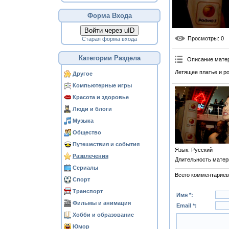
Форма Входа
Войти через uID
Просмотры
: 0
Старая форма входа
Категории Раздела
Описание мате
Летящее платье и р
Другое
Компьютерные игры
Красота и здоровье
Люди и блоги
Музыка
Общество
Путешествия и события
Язык
: Русский
Развлечения
Длительность матер
Сериалы
Всего комментариев
Спорт
Транспорт
Имя *:
Фильмы и анимация
Email *:
Хобби и образование
Юмор