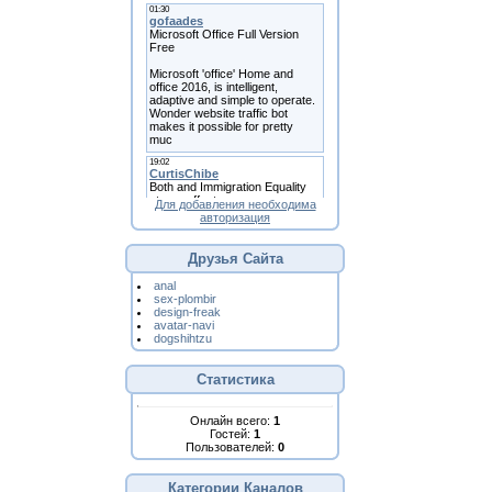
Для добавления необходима
авторизация
Друзья Сайта
anal
sex-plombir
design-freak
avatar-navi
dogshihtzu
Статистика
Онлайн всего:
1
Гостей:
1
Пользователей:
0
Категории Каналов