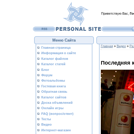
Приветствую Вас
,
Го
RSS
Меню Сайта
Главная
»
Видео
»
Ра
Главная страница
Информация о сайте
Каталог файлов
Последняя к
Каталог статей
Блог
Форум
Фотоальбомы
Гостевая книга
Обратная связь
Каталог сайтов
Доска объявлений
Онлайн игры
FAQ (вопрос/ответ)
Тесты
Видео
Интернет-магазин