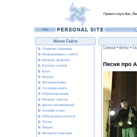
Приветствую Вас
,
Го
RSS
Меню Сайта
Главная
»
Видео
»
Ра
Главная страница
Информация о сайте
Каталог файлов
Песня про А
Каталог статей
Блог
Форум
Фотоальбомы
Гостевая книга
Обратная связь
Каталог сайтов
Доска объявлений
Онлайн игры
FAQ (вопрос/ответ)
Тесты
Видео
Интернет-магазин