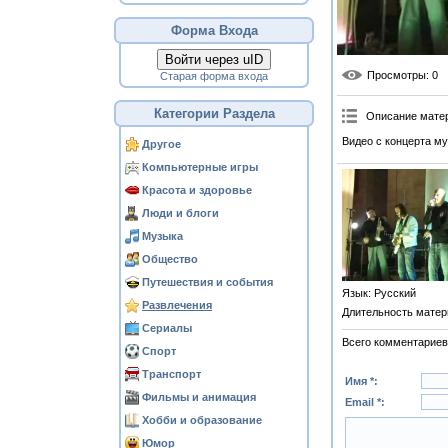
Форма Входа
Войти через uID
Просмотры
: 0
Старая форма входа
Категории Раздела
Описание мате
Видео с концерта му
Другое
Компьютерные игры
Красота и здоровье
Люди и блоги
Музыка
Общество
Путешествия и события
Язык
: Русский
Развлечения
Длительность матер
Сериалы
Всего комментариев
Спорт
Транспорт
Имя *:
Фильмы и анимация
Email *:
Хобби и образование
Юмор