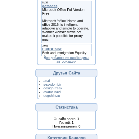
Для добавления необходима
авторизация
Друзья Сайта
anal
sex-plombir
design-freak
avatar-navi
dogshihtzu
Статистика
Онлайн всего:
1
Гостей:
1
Пользователей:
0
Категории Каналов