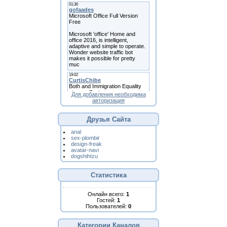
Для добавления необходима
авторизация
Друзья Сайта
anal
sex-plombir
design-freak
avatar-navi
dogshihtzu
Статистика
Онлайн всего:
1
Гостей:
1
Пользователей:
0
Категории Каналов