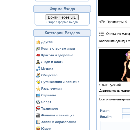
Форма Входа
Войти через uID
Просмотры
: 0
Старая форма входа
Категории Раздела
Описание мате
Коллекция одежды М
Другое
Компьютерные игры
Красота и здоровье
Люди и блоги
Музыка
Общество
Путешествия и события
Язык
: Русский
Развлечения
Длительность матер
Сериалы
Всего комментариев
Спорт
Транспорт
Имя *:
Фильмы и анимация
Email *:
Хобби и образование
Юмор