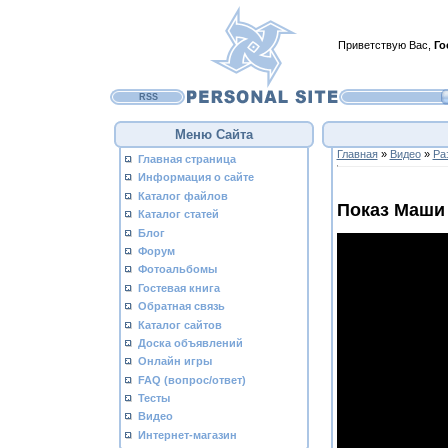
Приветствую Вас
,
Го
RSS
Меню Сайта
Главная
»
Видео
»
Ра
Главная страница
Информация о сайте
Каталог файлов
Показ Маши
Каталог статей
Блог
Форум
Фотоальбомы
Гостевая книга
Обратная связь
Каталог сайтов
Доска объявлений
Онлайн игры
FAQ (вопрос/ответ)
Тесты
Видео
Интернет-магазин