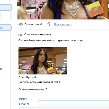
а
Просмотры
: 0
Новости звезд
ла
Описание материала
:
Оксана Федорова уверена, что красота спасет мир.
ия
Язык
: Русский
Длительность материала
: 00:00:47
Всего комментариев
:
0
Имя *:
Email *: