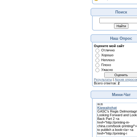
Поиск
Наш Опрос
Оцените мой сайт
Отлично
Хорошо
Неплохо
Плохо
Ужасно
Результаты
|
Архив опросо
Всего ответов:
2
Мини-Чат