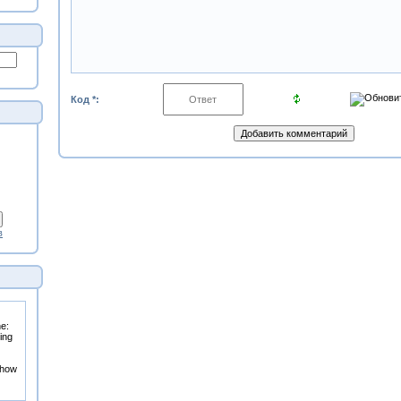
Код *:
в