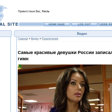
Приветствую Вас
,
Гость
Видео
Главная
»
Видео
»
Развлечения
Самые красивые девушки России записа
гимн