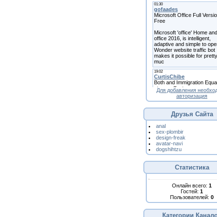
Для добавления необхо
авторизация
Друзья Сайта
anal
sex-plombir
design-freak
avatar-navi
dogshihtzu
Статистика
Онлайн всего:
1
Гостей:
1
Пользователей:
0
Категории Канал