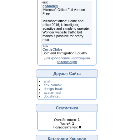
Для добавления необходима
авторизация
Друзья Сайта
anal
sex-plombir
design-freak
avatar-navi
dogshihtzu
Статистика
Онлайн всего:
1
Гостей:
1
Пользователей:
0
Категории Каналов