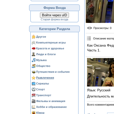
Форма Входа
Войти через uID
Старая форма входа
Просмотры
: 0
Категории Раздела
Другое
Описание мате
Компьютерные игры
Как Оксана Фед
Красота и здоровье
Часть 1.
Люди и блоги
Музыка
Общество
Путешествия и события
Развлечения
Сериалы
Спорт
Язык
: Русский
Транспорт
Длительность м
Фильмы и анимация
Всего комментариев
Хобби и образование
Юмор