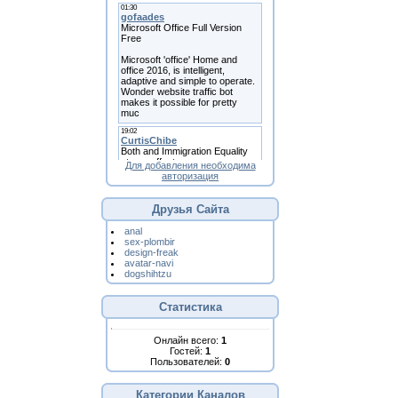
Для добавления необходима
авторизация
Друзья Сайта
anal
sex-plombir
design-freak
avatar-navi
dogshihtzu
Статистика
Онлайн всего:
1
Гостей:
1
Пользователей:
0
Категории Каналов