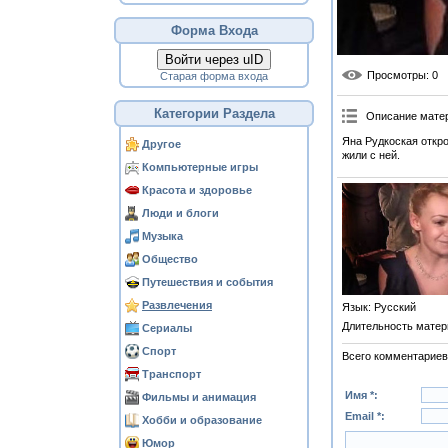
Форма Входа
Войти через uID
Просмотры
: 0
Старая форма входа
Категории Раздела
Описание мате
Яна Рудкоская откро
Другое
жили с ней.
Компьютерные игры
Красота и здоровье
Люди и блоги
Музыка
Общество
Путешествия и события
Развлечения
Язык
: Русский
Длительность матер
Сериалы
Спорт
Всего комментариев
Транспорт
Имя *:
Фильмы и анимация
Email *:
Хобби и образование
Юмор