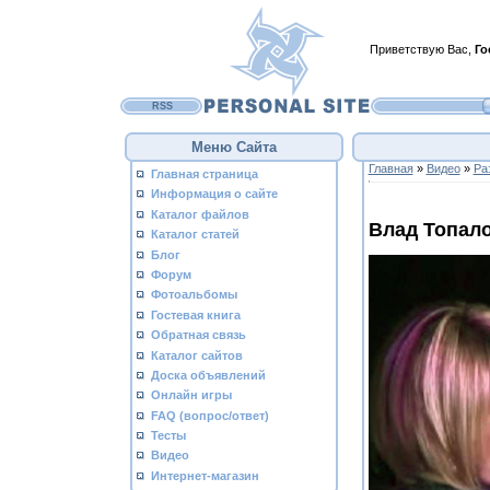
Приветствую Вас
,
Го
RSS
Меню Сайта
Главная
»
Видео
»
Ра
Главная страница
Информация о сайте
Каталог файлов
Влад Топало
Каталог статей
Блог
Форум
Фотоальбомы
Гостевая книга
Обратная связь
Каталог сайтов
Доска объявлений
Онлайн игры
FAQ (вопрос/ответ)
Тесты
Видео
Интернет-магазин