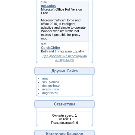
Для добавления необходима
авторизация
Друзья Сайта
anal
sex-plombir
design-freak
avatar-navi
dogshihtzu
Статистика
Онлайн всего:
1
Гостей:
1
Пользователей:
0
Категории Каналов