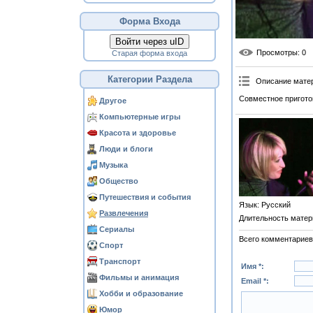
Форма Входа
Войти через uID
Просмотры
: 0
Старая форма входа
Категории Раздела
Описание мате
Совместное пригото
Другое
Компьютерные игры
Красота и здоровье
Люди и блоги
Музыка
Общество
Путешествия и события
Язык
: Русский
Развлечения
Длительность матер
Сериалы
Всего комментариев
Спорт
Транспорт
Имя *:
Фильмы и анимация
Email *:
Хобби и образование
Юмор