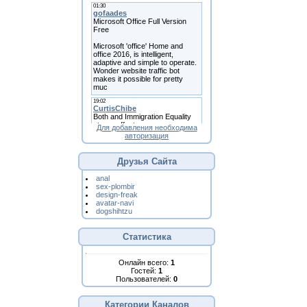
Для добавления необходима
авторизация
Друзья Сайта
anal
sex-plombir
design-freak
avatar-navi
dogshihtzu
Статистика
Онлайн всего:
1
Гостей:
1
Пользователей:
0
Категории Каналов