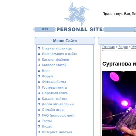
Приветствую Вас
,
Го
RSS
Меню Сайта
Главная
»
Видео
»
Му
Главная страница
Информация о сайте
Каталог файлов
Сурганова и
Каталог статей
Блог
Форум
Фотоальбомы
Гостевая книга
Обратная связь
Каталог сайтов
Доска объявлений
Онлайн игры
FAQ (вопрос/ответ)
Тесты
Видео
Интернет-магазин