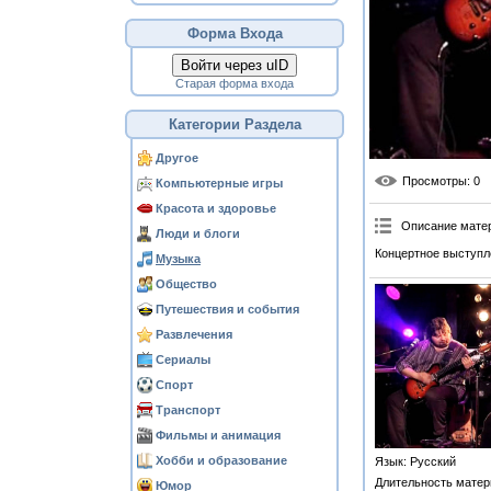
Форма Входа
Войти через uID
Старая форма входа
Категории Раздела
Другое
Просмотры
: 0
Компьютерные игры
Красота и здоровье
Описание мате
Люди и блоги
Концертное выступл
Музыка
Общество
Путешествия и события
Развлечения
Сериалы
Спорт
Транспорт
Фильмы и анимация
Хобби и образование
Язык
: Русский
Длительность матер
Юмор