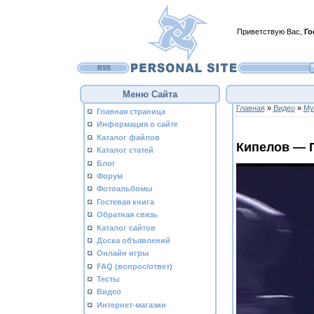
Приветствую Вас
,
Го
RSS
Меню Сайта
Главная
»
Видео
»
Му
Главная страница
Информация о сайте
Каталог файлов
Кипелов — П
Каталог статей
Блог
Форум
Фотоальбомы
Гостевая книга
Обратная связь
Каталог сайтов
Доска объявлений
Онлайн игры
FAQ (вопрос/ответ)
Тесты
Видео
Интернет-магазин