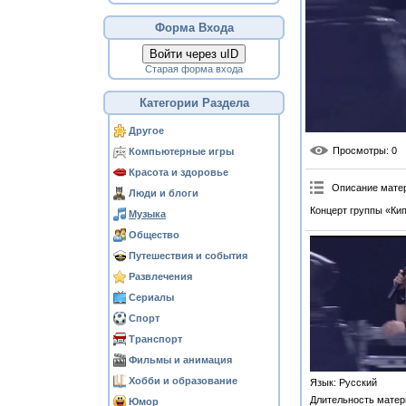
Форма Входа
Войти через uID
Старая форма входа
Категории Раздела
Другое
Просмотры
: 0
Компьютерные игры
Красота и здоровье
Описание мате
Люди и блоги
Концерт группы «Кип
Музыка
Общество
Путешествия и события
Развлечения
Сериалы
Спорт
Транспорт
Фильмы и анимация
Хобби и образование
Язык
: Русский
Длительность матер
Юмор