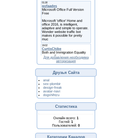
Для добавления необходима
авторизация
Друзья Сайта
anal
sex-plombir
design-freak
avatar-navi
dogshihtzu
Статистика
Онлайн всего:
1
Гостей:
1
Пользователей:
0
Категории Каналов