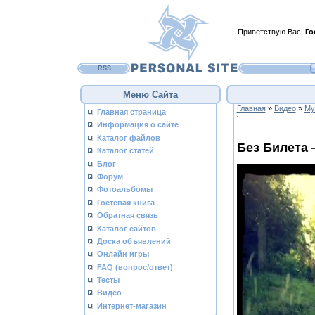
Приветствую Вас
,
Го
RSS
Меню Сайта
Главная
»
Видео
»
Му
Главная страница
Информация о сайте
Каталог файлов
Без Билета 
Каталог статей
Блог
Форум
Фотоальбомы
Гостевая книга
Обратная связь
Каталог сайтов
Доска объявлений
Онлайн игры
FAQ (вопрос/ответ)
Тесты
Видео
Интернет-магазин