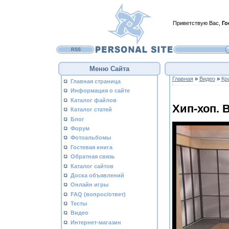
Приветствую Вас
,
Го
RSS
Меню Сайта
Главная
»
Видео
»
Кр
Главная страница
Информация о сайте
Каталог файлов
Хип-хоп. 
Каталог статей
Блог
Форум
Фотоальбомы
Гостевая книга
Обратная связь
Каталог сайтов
Доска объявлений
Онлайн игры
FAQ (вопрос/ответ)
Тесты
Видео
Интернет-магазин