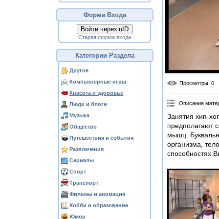
Форма Входа
Войти через uID
Старая форма входа
Категории Раздела
Другое
Компьютерные игры
Просмотры
: 0
Красота и здоровье
Описание мате
Люди и блоги
Музыка
Занятия хип-хо
предполагают с
Общество
мышц. Буквальн
Путешествия и события
организма, тел
Развлечения
способностях.В
Сериалы
Спорт
Транспорт
Фильмы и анимация
Хобби и образование
Юмор