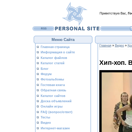
Приветствую Вас
,
Го
RSS
Меню Сайта
Главная
»
Видео
»
Кр
Главная страница
Информация о сайте
Каталог файлов
Хип-хоп. 
Каталог статей
Блог
Форум
Фотоальбомы
Гостевая книга
Обратная связь
Каталог сайтов
Доска объявлений
Онлайн игры
FAQ (вопрос/ответ)
Тесты
Видео
Интернет-магазин