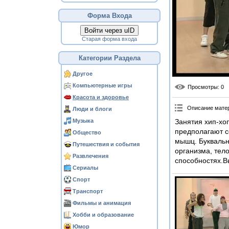
Форма Входа
Войти через uID
Старая форма входа
Категории Раздела
Другое
Компьютерные игры
Просмотры
: 0
Красота и здоровье
Описание мате
Люди и блоги
Музыка
Занятия хип-хо
предполагают с
Общество
мышц. Буквальн
Путешествия и события
организма, тел
Развлечения
способностях.В
Сериалы
Спорт
Транспорт
Фильмы и анимация
Хобби и образование
Юмор