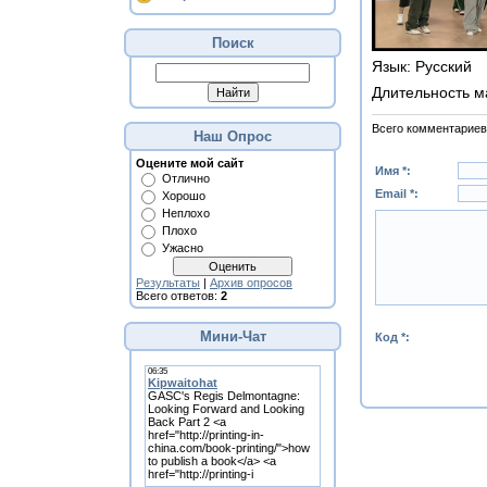
Поиск
Язык
: Русский
Длительность м
Всего комментариев
Наш Опрос
Оцените мой сайт
Имя *:
Отлично
Email *:
Хорошо
Неплохо
Плохо
Ужасно
Результаты
|
Архив опросов
Всего ответов:
2
Мини-Чат
Код *: