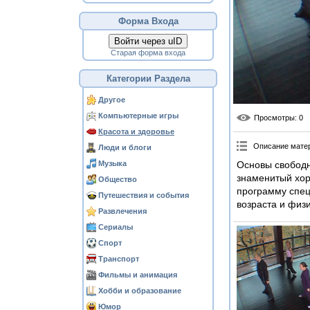
Форма Входа
Войти через uID
Старая форма входа
Категории Раздела
Другое
Компьютерные игры
Просмотры
: 0
Красота и здоровье
Описание мате
Люди и блоги
Музыка
Основы свободн
знаменитый хор
Общество
программу специ
Путешествия и события
возраста и физи
Развлечения
Сериалы
Спорт
Транспорт
Фильмы и анимация
Хобби и образование
Юмор