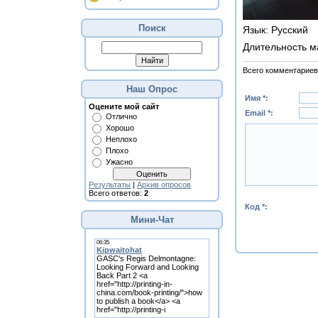
Поиск
Язык
: Русский
Длительность м
Всего комментариев
Наш Опрос
Имя *:
Оцените мой сайт
Email *:
Отлично
Хорошо
Неплохо
Плохо
Ужасно
Результаты
|
Архив опросов
Всего ответов:
2
Код *:
Мини-Чат