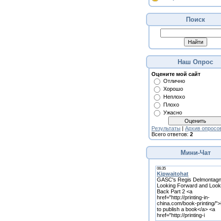
Поиск
Наш Опрос
Оцените мой сайт
Отлично
Хорошо
Неплохо
Плохо
Ужасно
Результаты
|
Архив опросо
Всего ответов:
2
Мини-Чат