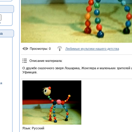
а
ла
Просмотры
: 0
Любимые мультики нашего детства
Описание материала
:
О дружбе сказочного зверя Лошарика, Жонглера и маленьких зрителей 
Уфимцев.
ия
Язык
: Русский