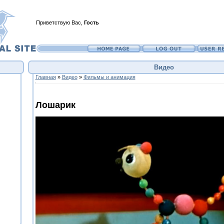
Приветствую Вас
,
Гость
Видео
Главная
»
Видео
»
Фильмы и анимация
Лошарик