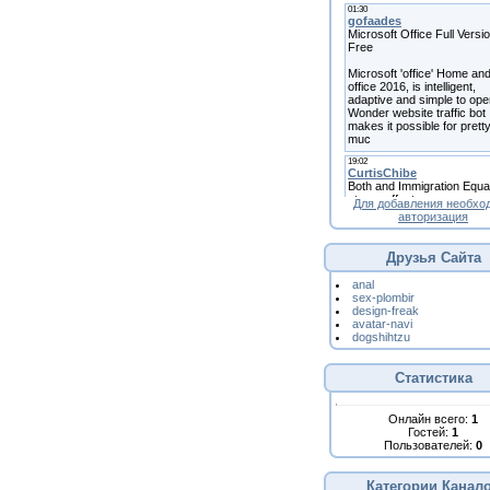
Для добавления необхо
авторизация
Друзья Сайта
anal
sex-plombir
design-freak
avatar-navi
dogshihtzu
Статистика
Онлайн всего:
1
Гостей:
1
Пользователей:
0
Категории Канал