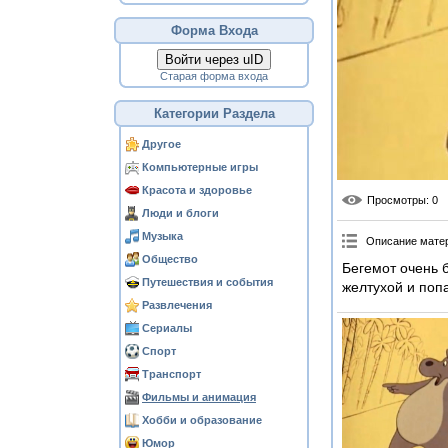
Форма Входа
Войти через uID
Старая форма входа
Категории Раздела
Другое
Компьютерные игры
Красота и здоровье
Просмотры
: 0
Люди и блоги
Музыка
Описание мате
Общество
Бегемот очень б
Путешествия и события
желтухой и попа
Развлечения
Сериалы
Спорт
Транспорт
Фильмы и анимация
Хобби и образование
Юмор