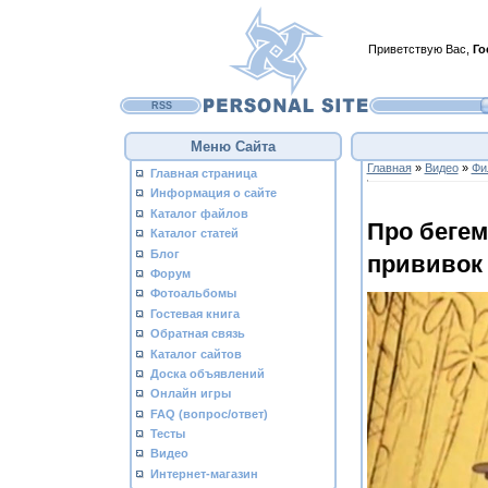
Приветствую Вас
,
Го
RSS
Меню Сайта
Главная
»
Видео
»
Фи
Главная страница
Информация о сайте
Каталог файлов
Про бегем
Каталог статей
Блог
прививок
Форум
Фотоальбомы
Гостевая книга
Обратная связь
Каталог сайтов
Доска объявлений
Онлайн игры
FAQ (вопрос/ответ)
Тесты
Видео
Интернет-магазин